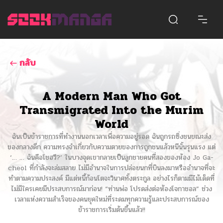
กลับ
A Modern Man Who Got
Transmigrated Into the Murim
World
ฉันเป็นข้าราชการที่ทำงานนอกเวลาเพื่อความอยู่รอด ฉันถูกรถซิ่งชนขณะส่ง
ของกลางดึก ความทรงจำเกี่ยวกับความตายของการถูกชนแล้วหนีนั้นรุนแรง แต่
‘… … ฉันคือโชฮวี?’ ในบางจุดเขากลายเป็นลูกชายคนที่สองของห้อง Jo Ga-
cheol ที่กำลังจะล่มสลาย ไม่มีอำนาจในการปล่อยนกที่บินลงมาหรืออำนาจที่จะ
ทำตามความประสงค์ มีแต่หนี้ก้อนโตจะวินาศทั้งตระกูล อย่างไรก็ตามมีไม้เด็ดที่
ไม่มีใครเคยมีประสบการณ์มาก่อน! “ท่านพ่อ โปรดส่งต่อห้องโจกาชอล” ช่วง
เวลาแห่งความสำเร็จของคนยุคใหม่ที่ระดมทุกความรู้และประสบการณ์ของ
ข้าราชการเริ่มต้นขึ้นแล้ว!!