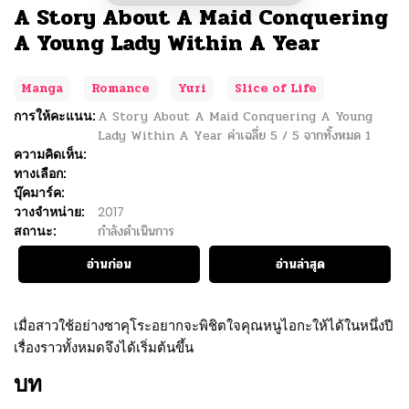
A Story About A Maid Conquering
A Young Lady Within A Year
Manga
Romance
Yuri
Slice of Life
การให้คะแนน:
A Story About A Maid Conquering A Young
Lady Within A Year
ค่าเฉลี่ย
5
/
5
จากทั้งหมด
1
ความคิดเห็น:
ทางเลือก:
บุ๊คมาร์ค:
วางจำหน่าย:
2017
สถานะ:
กำลังดำเนินการ
อ่านก่อน
อ่านล่าสุด
เมื่อสาวใช้อย่างซาคุโระอยากจะพิชิตใจคุณหนูไอกะให้ได้ในหนึ่งปี
เรื่องราวทั้งหมดจึงได้เริ่มต้นขึ้น
บท