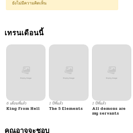
ยังไม่มีความคิดเห็น
ตอนที่ 30
07/20/2025
ตอนที่ 29
เทรนเดือนนี้
07/20/2025
ตอนที่ 28
06/04/2025
ตอนที่ 27
06/04/2025
ตอนที่ 26
06/04/2025
ตอนที่ 25
05/18/2025
6 เดือนที่แล้ว
1 ปีที่แล้ว
1 ปีที่แล้ว
King From Hell
The 5 Elements
All demons are
ตอนที่ 24
05/18/2025
my servants
ตอนที่ 23
คุณอาจจะชอบ
04/17/2025