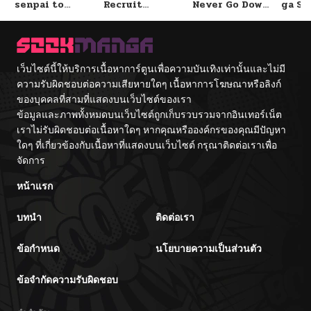
senpai to
Recruit
Never Go Down
ga Se
Tetsujin-kun
Training
Without A
Omae
Center
Fight!
Reijo
Tag 
Game
Kour
เว็บไซต์นี้ให้บริการเนื้อหาการ์ตูนเพื่อความบันเทิงเท่านั้นและไม่มี
Itash
ความรับผิดชอบต่อความเสียหายใดๆ เนื้อหาการโฆษณาหรือลิงก์
ของบุคคลที่สามที่แสดงบนเว็บไซต์ของเรา
ข้อมูลและภาพทั้งหมดบนเว็บไซต์ถูกเก็บรวบรวมจากอินเทอร์เน็ต
เราไม่รับผิดชอบต่อเนื้อหาใดๆ หากคุณหรือองค์กรของคุณมีปัญหา
ใดๆ ที่เกี่ยวข้องกับเนื้อหาที่แสดงบนเว็บไซต์ กรุณาติดต่อเราเพื่อ
จัดการ
หน้าแรก
บทนำ
ติดต่อเรา
ข้อกำหนด
นโยบายความเป็นส่วนตัว
ข้อจำกัดความรับผิดชอบ