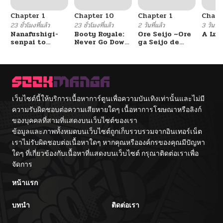
Chapter 1
Chapter 10
Chapter 1
Chapt
23 ชั่วโมงที่แล้ว
23 ชั่วโมงที่แล้ว
2 วันที่แล้ว
3 วันที่แ
Nanafushigi-
Booty Royale:
Ore Seijo ~Ore
A Luc
senpai to
Never Go Down
ga Seijo de
Tetsujin-kun
Without A
Omae Akuyaku
Fight!
Reijou Saikyou
Tag Otome
Game Kanzen
Kouryaku
Itashimasu wa~
เว็บไซต์นี้ให้บริการเนื้อหาการ์ตูนเพื่อความบันเทิงเท่านั้นและไม่มี
ความรับผิดชอบต่อความเสียหายใดๆ เนื้อหาการโฆษณาหรือลิงก์
ของบุคคลที่สามที่แสดงบนเว็บไซต์ของเรา
ข้อมูลและภาพทั้งหมดบนเว็บไซต์ถูกเก็บรวบรวมจากอินเทอร์เน็ต
เราไม่รับผิดชอบต่อเนื้อหาใดๆ หากคุณหรือองค์กรของคุณมีปัญหา
ใดๆ ที่เกี่ยวข้องกับเนื้อหาที่แสดงบนเว็บไซต์ กรุณาติดต่อเราเพื่อ
จัดการ
หน้าแรก
บทนำ
ติดต่อเรา