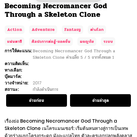
Becoming Necromancer God
Through a Skeleton Clone
Action
Adventure
Fantasy
ต่างโลก
แฟนตาซี
ศิลปะการต่อสู้-แอคชั่น
ผจญภัย
ระบบ
การให้คะแนน:
Becoming Necromancer God Through a
Skeleton Clone
ค่าเฉลี่ย
5
/
5
จากทั้งหมด
1
ความคิดเห็น:
ทางเลือก:
บุ๊คมาร์ค:
วางจำหน่าย:
2017
สถานะ:
กำลังดำเนินการ
อ่านก่อน
อ่านล่าสุด
เรื่องย่อ Becoming Necromancer God Through a
Skeleton Clone เนโครแมนเซอร์: เริ่มต้นหนทางสู่การเป็นเทพ
ด้วยร่างแยกโครงกระดูก มังงะแปลไทย ตัวละครเอกปลุกพลังคลาส