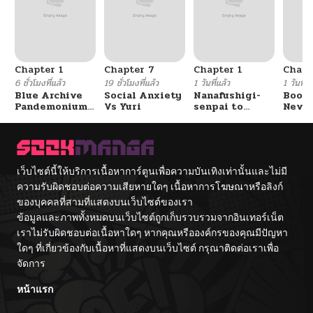
Chapter 1
Chapter 7
Chapter 1
Chapt
6 ชั่วโมงที่แล้ว
19 ชั่วโมงที่แล้ว
1 วันที่แล้ว
1 วันที่แ
Blue Archive
Social Anxiety
Nanafushigi-
Booty
Pandemonium
Vs Yuri
senpai to
Never
Vacation By
Tetsujin-kun
With
Hayashiya
Fight
เว็บไซต์นี้ให้บริการเนื้อหาการ์ตูนเพื่อความบันเทิงเท่านั้นและไม่มี
ความรับผิดชอบต่อความเสียหายใดๆ เนื้อหาการโฆษณาหรือลิงก์
ของบุคคลที่สามที่แสดงบนเว็บไซต์ของเรา
ข้อมูลและภาพทั้งหมดบนเว็บไซต์ถูกเก็บรวบรวมจากอินเทอร์เน็ต
เราไม่รับผิดชอบต่อเนื้อหาใดๆ หากคุณหรือองค์กรของคุณมีปัญหา
ใดๆ ที่เกี่ยวข้องกับเนื้อหาที่แสดงบนเว็บไซต์ กรุณาติดต่อเราเพื่อ
จัดการ
หน้าแรก