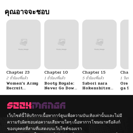
ตอนที่ 99
คุณอาจจะชอบ
06/17/2025
ตอนที่ 98
06/10/2025
ตอนที่ 97
06/02/2025
ตอนที่ 96
05/26/2025
Chapter 23
Chapter 10
Chapter 15
Chapt
ตอนที่ 95
05/20/2025
2 ชั่วโมงที่แล้ว
1 ชั่วโมงที่แล้ว
5 ชั่วโมงที่แล้ว
1 วันที่แ
Women’s Army
Booty Royale:
Sabori nara
Ore S
Recruit
Never Go Down
Hokenshitsu
ga Se
ตอนที่ 94
05/12/2025
Training
Without A
de Douzo?
Omae
Center
Fight!
Reijo
Tag 
Game
ตอนที่ 93
05/05/2025
Kour
เว็บไซต์นี้ให้บริการเนื้อหาการ์ตูนเพื่อความบันเทิงเท่านั้นและไม่มี
Itash
ความรับผิดชอบต่อความเสียหายใดๆ เนื้อหาการโฆษณาหรือลิงก์
ตอนที่ 92
04/28/2025
ของบุคคลที่สามที่แสดงบนเว็บไซต์ของเรา