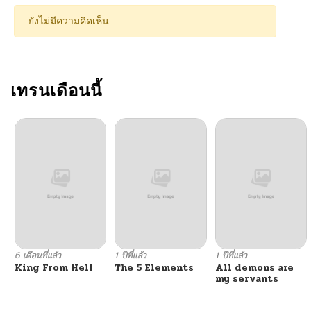
ตอนที่ 96
12/31/2025
ยังไม่มีความคิดเห็น
ตอนที่ 95
12/23/2025
ตอนที่ 94
เทรนเดือนนี้
12/16/2025
ตอนที่ 93
12/10/2025
ตอนที่ 92
12/02/2025
ตอนที่ 91
11/25/2025
ตอนที่ 90
11/18/2025
6 เดือนที่แล้ว
1 ปีที่แล้ว
1 ปีที่แล้ว
King From Hell
The 5 Elements
All demons are
ตอนที่ 89
11/13/2025
my servants