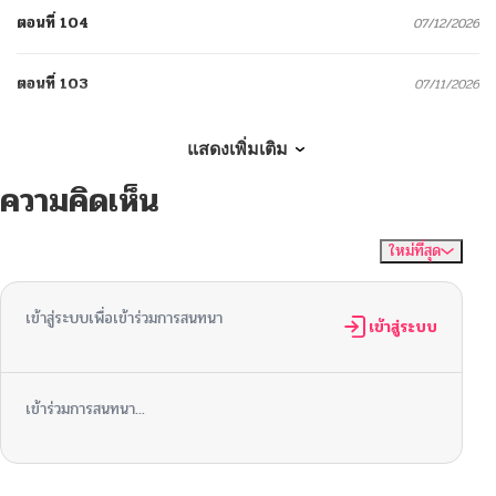
ตอนที่ 104
07/12/2026
ตอนที่ 103
07/11/2026
ตอนที่ 102
07/09/2026
แสดงเพิ่มเติม
ความคิดเห็น
ตอนที่ 101
07/07/2026
ใหม่ที่สุด
ไม่มีความคิดเห็น
จัดเรียงตาม
ตอนที่ 100
01/27/2026
เข้าสู่ระบบเพื่อเข้าร่วมการสนทนา
ตอนที่ 99
เข้าสู่ระบบ
01/20/2026
ตอนที่ 98
01/19/2026
เข้าร่วมการสนทนา...
ตอนที่ 97
01/07/2026