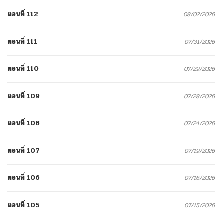
ตอนที่ 112
08/02/2026
ตอนที่ 111
07/31/2026
ตอนที่ 110
07/29/2026
ตอนที่ 109
07/28/2026
ตอนที่ 108
07/24/2026
ตอนที่ 107
07/19/2026
ตอนที่ 106
07/16/2026
ตอนที่ 105
07/15/2026