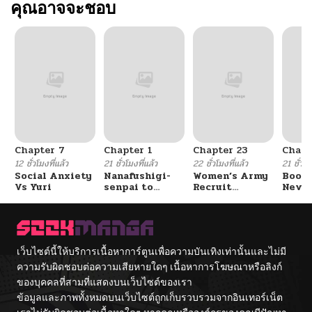
ตอนที่ 88
คุณอาจจะชอบ
11/04/2025
ตอนที่ 87
10/29/2025
ตอนที่ 86
10/21/2025
ตอนที่ 85
10/14/2025
Chapter 7
Chapter 1
Chapter 23
Chapt
ตอนที่ 84
10/07/2025
12 ชั่วโมงที่แล้ว
21 ชั่วโมงที่แล้ว
22 ชั่วโมงที่แล้ว
21 ชั่วโม
Social Anxiety
Nanafushigi-
Women’s Army
Booty
Vs Yuri
senpai to
Recruit
Never
ตอนที่ 83
10/04/2025
Tetsujin-kun
Training
With
Center
Fight
ตอนที่ 82
10/03/2025
เว็บไซต์นี้ให้บริการเนื้อหาการ์ตูนเพื่อความบันเทิงเท่านั้นและไม่มี
ความรับผิดชอบต่อความเสียหายใดๆ เนื้อหาการโฆษณาหรือลิงก์
ตอนที่ 81
10/02/2025
ของบุคคลที่สามที่แสดงบนเว็บไซต์ของเรา
ข้อมูลและภาพทั้งหมดบนเว็บไซต์ถูกเก็บรวบรวมจากอินเทอร์เน็ต
ตอนที่ 80
07/29/2025