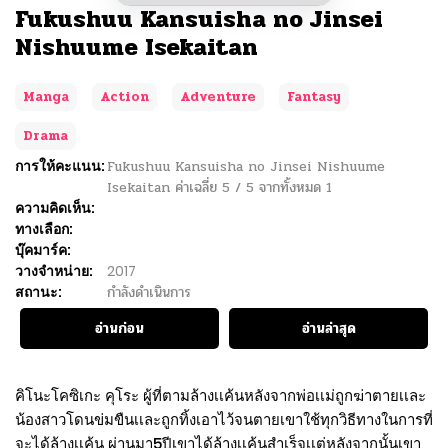
Fukushuu Kansuisha no Jinsei
Nishuume Isekaitan
Manga
Action
Adventure
Fantasy
Drama
การให้คะแนน:
Fukushuu Kansuisha no Jinsei Nishuume
Isekaitan
ค่าเฉลี่ย
5
/
5
จากทั้งหมด
1
ความคิดเห็น:
ทางเลือก:
บุ๊คมาร์ค:
วางจำหน่าย:
2017
สถานะ:
กำลังดำเนินการ
อ่านก่อน
อ่านล่าสุด
คิโนะโคซิเกะ คุโระ ผู้ที่ตามล้างเเค้นหลังจากพ่อเเม่ถูกฆ่าตายเเละ
น้องสาวโดนข่มขืนเเละถูกทิ้งเอาไว้จนตายเขาใช้ทุกวิธีทางในการที่
จะได้ล้างเเค้น ผ่านมา5ปีเขาได้ล้างเเค้นสำเร็จเเต่หลังจากนั้นเขา