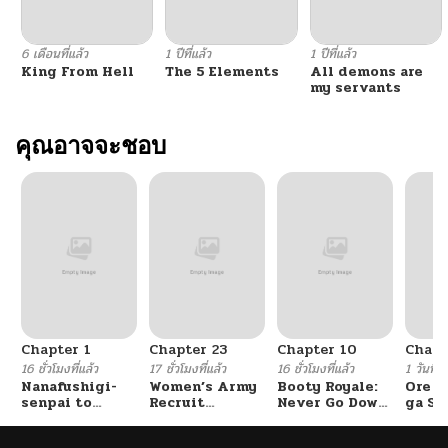
ตอนที่ 91
03/17/2026
6 เดือนที่แล้ว
1 ปีที่แล้ว
1 ปีที่แล้ว
King From Hell
The 5 Elements
All demons are
ตอนที่ 90
03/03/2026
my servants
ตอนที่ 89
คุณอาจจะชอบ
03/03/2026
ตอนที่ 88
03/03/2026
ตอนที่ 87
03/03/2026
ตอนที่ 86
03/03/2026
Chapter 1
Chapter 23
Chapter 10
Chapt
ตอนที่ 85
01/16/2026
16 ชั่วโมงที่แล้ว
17 ชั่วโมงที่แล้ว
16 ชั่วโมงที่แล้ว
1 วันที่แ
Nanafushigi-
Women’s Army
Booty Royale:
Ore S
senpai to
Recruit
Never Go Down
ga Se
ตอนที่ 84
01/16/2026
Tetsujin-kun
Training
Without A
Omae
Center
Fight!
Reijo