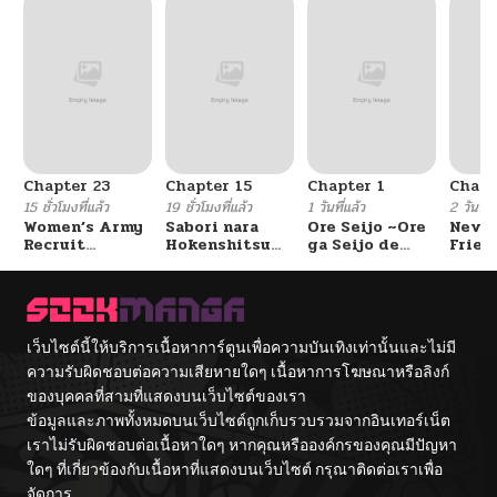
ตอนที่ 6
04/11/2026
ตอนที่ 5
04/10/2026
ตอนที่ 4
04/08/2026
Chapter 23
Chapter 15
Chapter 1
Chapt
ตอนที่ 3
04/08/2026
15 ชั่วโมงที่แล้ว
19 ชั่วโมงที่แล้ว
1 วันที่แล้ว
2 วันที่แ
Women’s Army
Sabori nara
Ore Seijo ~Ore
Never
Recruit
Hokenshitsu
ga Seijo de
Frien
ตอนที่ 2
04/08/2026
Training
de Douzo?
Omae Akuyaku
Center
Reijou Saikyou
Tag Otome
Game Kanzen
ตอนที่ 1
04/08/2026
Kouryaku
เว็บไซต์นี้ให้บริการเนื้อหาการ์ตูนเพื่อความบันเทิงเท่านั้นและไม่มี
Itashimasu wa~
ความรับผิดชอบต่อความเสียหายใดๆ เนื้อหาการโฆษณาหรือลิงก์
ของบุคคลที่สามที่แสดงบนเว็บไซต์ของเรา
ข้อมูลและภาพทั้งหมดบนเว็บไซต์ถูกเก็บรวบรวมจากอินเทอร์เน็ต
เราไม่รับผิดชอบต่อเนื้อหาใดๆ หากคุณหรือองค์กรของคุณมีปัญหา
ใดๆ ที่เกี่ยวข้องกับเนื้อหาที่แสดงบนเว็บไซต์ กรุณาติดต่อเราเพื่อ
จัดการ