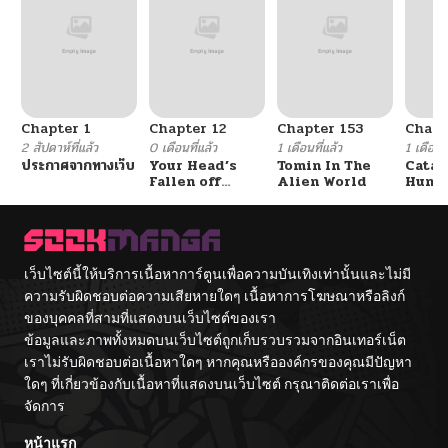
ตอนที่ 63
06/03/2026
ตอนที่ 62
06/03/2026
Chapter 1
Chapter 12
Chapter 153
Chapt
ตอนที่ 61
06/03/2026
2 สัปดาห์ที่แล้ว
0 เดือนที่แล้ว
1 เดือนที่แล้ว
1 เดือนที
ประกาศจากทางเว็บ
Your Head’s
Tomin In The
Catac
Fallen off
Alien World
Hunte
ตอนที่ 60
06/03/2026
Again
An Ex
Point
ตอนที่ 59
06/03/2026
เว็บไซต์นี้ให้บริการเนื้อหาการ์ตูนเพื่อความบันเทิงเท่านั้นและไม่มี
ความรับผิดชอบต่อความเสียหายใดๆ เนื้อหาการโฆษณาหรือลิงก์
ตอนที่ 58
06/03/2026
ของบุคคลที่สามที่แสดงบนเว็บไซต์ของเรา
ข้อมูลและภาพทั้งหมดบนเว็บไซต์ถูกเก็บรวบรวมจากอินเทอร์เน็ต
ตอนที่ 57
05/23/2026
เราไม่รับผิดชอบต่อเนื้อหาใดๆ หากคุณหรือองค์กรของคุณมีปัญหา
ใดๆ ที่เกี่ยวข้องกับเนื้อหาที่แสดงบนเว็บไซต์ กรุณาติดต่อเราเพื่อ
จัดการ
ตอนที่ 56
05/23/2026
หน้าแรก