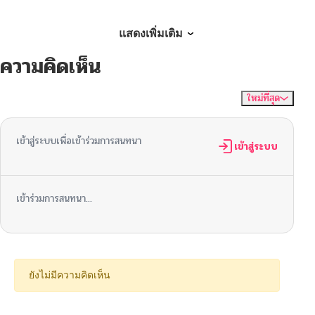
ตอนที่ 79
06/14/2026
แสดงเพิ่มเติม
ความคิดเห็น
ตอนที่ 78
06/14/2026
ใหม่ที่สุด
ไม่มีความคิดเห็น
จัดเรียงตาม
ตอนที่ 77
06/14/2026
เข้าสู่ระบบเพื่อเข้าร่วมการสนทนา
ตอนที่ 76
เข้าสู่ระบบ
06/14/2026
ตอนที่ 75
06/14/2026
เข้าร่วมการสนทนา...
ตอนที่ 74
06/14/2026
ตอนที่ 73
06/14/2026
ยังไม่มีความคิดเห็น
ตอนที่ 72
06/03/2026