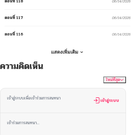
ตอนที่ 118
06/14/2026
ตอนที่ 117
06/14/2026
ตอนที่ 116
06/14/2026
ตอนที่ 115
05/28/2026
แสดงเพิ่มเติม
ความคิดเห็น
ตอนที่ 114
05/25/2026
ใหม่ที่สุด
ไม่มีความคิดเห็น
จัดเรียงตาม
ตอนที่ 113
05/25/2026
เข้าสู่ระบบเพื่อเข้าร่วมการสนทนา
ตอนที่ 112
เข้าสู่ระบบ
05/25/2026
ตอนที่ 111
05/08/2026
เข้าร่วมการสนทนา...
ตอนที่ 110
05/06/2026