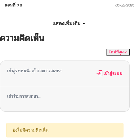
ตอนที่ 78
05/22/2026
ตอนที่ 77
05/19/2026
แสดงเพิ่มเติม
ความคิดเห็น
ตอนที่ 76
04/27/2026
ใหม่ที่สุด
ไม่มีความคิดเห็น
จัดเรียงตาม
ตอนที่ 75
04/27/2026
เข้าสู่ระบบเพื่อเข้าร่วมการสนทนา
ตอนที่ 74
เข้าสู่ระบบ
04/16/2026
ตอนที่ 73
04/16/2026
เข้าร่วมการสนทนา...
ตอนที่ 72
04/16/2026
ตอนที่ 71
04/01/2026
ยังไม่มีความคิดเห็น