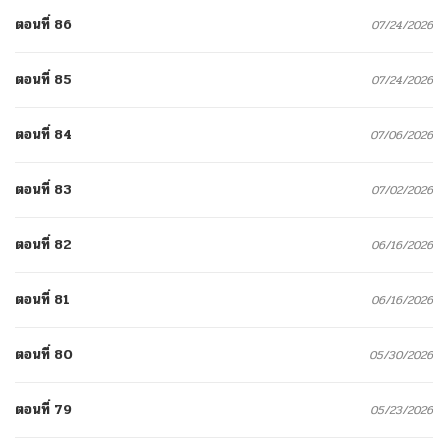
ตอนที่ 86
07/24/2026
ตอนที่ 85
07/24/2026
ตอนที่ 84
07/06/2026
ตอนที่ 83
07/02/2026
ตอนที่ 82
06/16/2026
ตอนที่ 81
06/16/2026
ตอนที่ 80
05/30/2026
ตอนที่ 79
05/23/2026