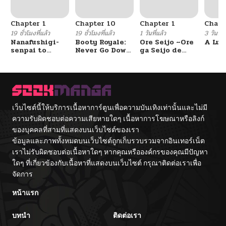
ตอนที่ 13
06/26/2026
Chapter 1
Chapter 10
Chapter 1
Chapt
ตอนที่ 12
06/26/2026
19 ชั่วโมงที่แล้ว
19 ชั่วโมงที่แล้ว
1 วันที่แล้ว
3 วันที่แ
Nanafushigi-
Booty Royale:
Ore Seijo ~Ore
A Luc
senpai to
Never Go Down
ga Seijo de
ตอนที่ 11
06/26/2026
Tetsujin-kun
Without A
Omae Akuyaku
Fight!
Reijou Saikyou
Tag Otome
Game Kanzen
ตอนที่ 10
06/26/2026
Kouryaku
Itashimasu wa~
เว็บไซต์นี้ให้บริการเนื้อหาการ์ตูนเพื่อความบันเทิงเท่านั้นและไม่มี
ตอนที่ 9
06/26/2026
ความรับผิดชอบต่อความเสียหายใดๆ เนื้อหาการโฆษณาหรือลิงก์
ของบุคคลที่สามที่แสดงบนเว็บไซต์ของเรา
ตอนที่ 8
06/26/2026
ข้อมูลและภาพทั้งหมดบนเว็บไซต์ถูกเก็บรวบรวมจากอินเทอร์เน็ต
เราไม่รับผิดชอบต่อเนื้อหาใดๆ หากคุณหรือองค์กรของคุณมีปัญหา
ใดๆ ที่เกี่ยวข้องกับเนื้อหาที่แสดงบนเว็บไซต์ กรุณาติดต่อเราเพื่อ
ตอนที่ 7
06/26/2026
จัดการ
หน้าแรก
ตอนที่ 6
06/26/2026
บทนำ
ติดต่อเรา
ตอนที่ 5
06/26/2026