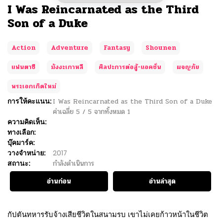
I Was Reincarnated as the Third
Son of a Duke
Action
Adventure
Fantasy
Shounen
แฟนตาซี
มังงะเกาหลี
ศิลปะการต่อสู้-แอคชั่น
ผจญภัย
พระเอกเกิดใหม่
การให้คะแนน:
I Was Reincarnated as the Third Son of a Duke
ค่าเฉลี่ย
5
/
5
จากทั้งหมด
1
ความคิดเห็น:
ทางเลือก:
บุ๊คมาร์ค:
วางจำหน่าย:
2017
สถานะ:
กำลังดำเนินการ
อ่านก่อน
อ่านล่าสุด
กัปตันทหารรับจ้างเสียชีวิตในสนามรบ เขาไม่เคยก้าวหน้าในชีวิต