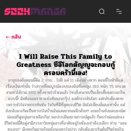
กลับ
I Will Raise This Family to
Greatness ซีอีโอกตัญญูจะกอบกู้
ครอบครัวนี้เอง!
อายุของฉันตอนนี้คือ 2 ขวบ… ไม่สิ แค่ 11 เดือนต่างหาก ตอนนี้ในหัวมีแต่
เรื่องเงินเท่านั้น ร่างกายที่สมบูรณ์แบบของฉันที่เคยสูง 183 หนัก 75 ยกเวต
สามท่าได้รวม 500 ครั้งหายไปไหนแล้ว ไหงถึงกลายเป็นเด็กเตี้ยแคระแกร็น
แบบนี้! ฉันคือจอมราชาแห่งซัมจอนกรุ๊ป องค์กรระดับโลก แต่กลับต้องตาย
เพราะหัวใจวายกระทันหัน ในวันที่ดีที่สุดของชีวิต ฉันไม่เพียงล้มลงเท่านั้น แต่
ยังกลับมาเกิดเป็นทารกในบ้านอันแสนยากจนอีกด้วย!!! แถมบ้านยังแคบชะมัด!
พ่อแม่ก็ดูหนุ่มสาวเหลือเกิน! พอประเมินสถานการณ์ดูแล้ว ก็พบว่าพ่อแม่ของ
ชีวิตใหม่นี้คือคู่สามีภรรยาวัยหนุ่มสาวที่อาศัยอยู่ในห้องเช่าห้องเดียว ท่าน “จอน
ซองกุก” ผู้เคยเกิดมาพร้อมช้อนเพชรในปาก กลับต้องมาเริ่มต้นชีวิตใหม่ใน