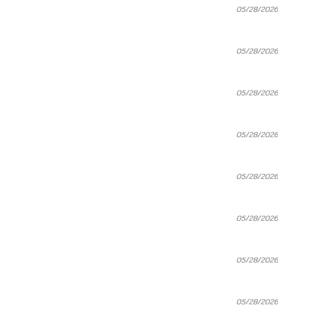
05/28/2026
05/28/2026
05/28/2026
05/28/2026
05/28/2026
05/28/2026
05/28/2026
05/28/2026