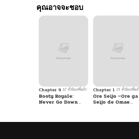
คุณอาจจะชอบ
ตอนที่ 32
ตอนที่ 31
ตอนที่ 30
ตอนที่ 29
12 ชั่วโมงที่แล้ว
21 ชั่วโมงที่แล้
ตอนที่ 28
Chapter 9
Chapter 1
Booty Royale:
Ore Seijo ~Ore ga
Never Go Down
Seijo de Omae
Without A Fight!
Akuyaku Reijou
ตอนที่ 27
Saikyou Tag
Otome Game
Kanzen Kouryaku
ตอนที่ 26
Itashimasu wa~