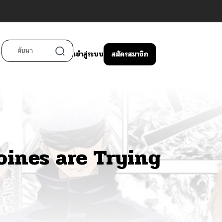
เข้าสู่ระบบ
สมัครสมาชิก
oines are Trying