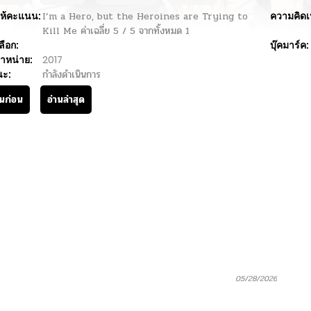
ห้คะแนน:
I’m a Hero, but the Heroines are Trying to
ความคิดเ
Kill Me
ค่าเฉลี่ย
5
/
5
จากทั้งหมด
1
ลือก:
บุ๊คมาร์ค:
ำหน่าย:
2017
นะ:
กำลังดำเนินการ
านก่อน
อ่านล่าสุด
05/28/2026