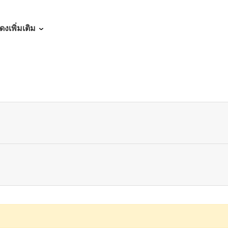
05/28/2026
ดงเพิ่มเติม
05/28/2026
05/28/2026
05/28/2026
05/28/2026
05/28/2026
05/28/2026