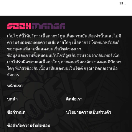
Without A
Omae Akuyaku
is
Fight!
Reijou Saikyou
overw
Tag Otome
Game Kanzen
Kouryaku
Itashimasu wa~
เว็บไซต์นี้ให้บริการเนื้อหาการ์ตูนเพื่อความบันเทิงเท่านั้นและไม่มี
ความรับผิดชอบต่อความเสียหายใดๆ เนื้อหาการโฆษณาหรือลิงก์
ของบุคคลที่สามที่แสดงบนเว็บไซต์ของเรา
ข้อมูลและภาพทั้งหมดบนเว็บไซต์ถูกเก็บรวบรวมจากอินเทอร์เน็ต
เราไม่รับผิดชอบต่อเนื้อหาใดๆ หากคุณหรือองค์กรของคุณมีปัญหา
ใดๆ ที่เกี่ยวข้องกับเนื้อหาที่แสดงบนเว็บไซต์ กรุณาติดต่อเราเพื่อ
จัดการ
หน้าแรก
บทนำ
ติดต่อเรา
ข้อกำหนด
นโยบายความเป็นส่วนตัว
ข้อจำกัดความรับผิดชอบ