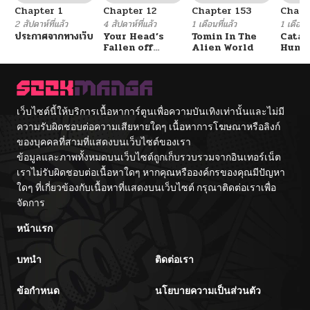
Chapter 1
Chapter 12
Chapter 153
Chapt
ตอนที่ 36
05/13/2026
2 สัปดาห์ที่แล้ว
4 สัปดาห์ที่แล้ว
1 เดือนที่แล้ว
1 เดือนที
ประกาศจากทางเว็บ
Your Head’s
Tomin In The
Catac
Fallen off
Alien World
Hunte
ตอนที่ 35
05/13/2026
Again
An Ex
Point
ตอนที่ 34
05/13/2026
เว็บไซต์นี้ให้บริการเนื้อหาการ์ตูนเพื่อความบันเทิงเท่านั้นและไม่มี
ความรับผิดชอบต่อความเสียหายใดๆ เนื้อหาการโฆษณาหรือลิงก์
ตอนที่ 33
05/13/2026
ของบุคคลที่สามที่แสดงบนเว็บไซต์ของเรา
ข้อมูลและภาพทั้งหมดบนเว็บไซต์ถูกเก็บรวบรวมจากอินเทอร์เน็ต
ตอนที่ 32
05/13/2026
เราไม่รับผิดชอบต่อเนื้อหาใดๆ หากคุณหรือองค์กรของคุณมีปัญหา
ใดๆ ที่เกี่ยวข้องกับเนื้อหาที่แสดงบนเว็บไซต์ กรุณาติดต่อเราเพื่อ
จัดการ
ตอนที่ 31
05/13/2026
หน้าแรก
ตอนที่ 30
05/13/2026
บทนำ
ติดต่อเรา
ตอนที่ 29
05/13/2026
ข้อกำหนด
นโยบายความเป็นส่วนตัว