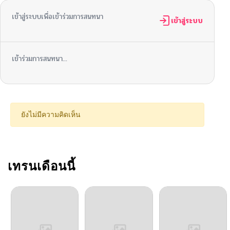
เข้าสู่ระบบเพื่อเข้าร่วมการสนทนา
ตอนที่ 22
เข้าสู่ระบบ
12/25/2025
ตอนที่ 21
12/24/2025
เข้าร่วมการสนทนา...
ตอนที่ 20
12/24/2025
ตอนที่ 19
12/24/2025
ยังไม่มีความคิดเห็น
ตอนที่ 18
12/24/2025
ตอนที่ 17
เทรนเดือนนี้
12/24/2025
ตอนที่ 16
12/24/2025
ตอนที่ 15
12/24/2025