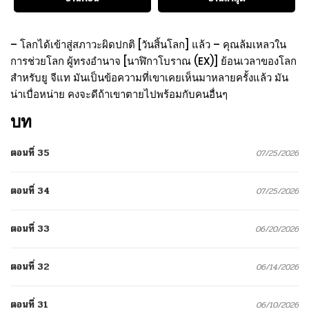
– โลกได้เข้าสู่สภาวะผิดปกติ [วันสิ้นโลก] แล้ว – คุณล้มเหลวใน
การช่วยโลก ผู้ทรงอำนาจ [นาฬิกาโบราณ (EX)] ย้อนเวลาของโลก
สำหรับยู จีแท มันเป็นข้อความที่เขาเคยเห็นมาหลายครั้งแล้ว มัน
น่าเบื่อหน่าย คงจะดีถ้าเขาตายไปพร้อมกับคนอื่นๆ
บท
ตอนที่ 35
07/25/2026
ตอนที่ 34
07/25/2026
ตอนที่ 33
06/20/2026
ตอนที่ 32
06/14/2026
ตอนที่ 31
06/10/2026