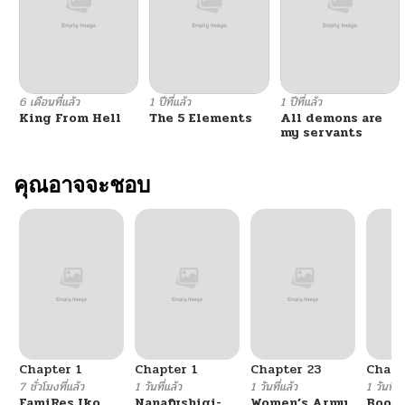
ตอนที่ 14
12/24/2025
ตอนที่ 13
12/24/2025
6 เดือนที่แล้ว
1 ปีที่แล้ว
1 ปีที่แล้ว
King From Hell
The 5 Elements
All demons are
ตอนที่ 12
12/24/2025
my servants
ตอนที่ 11
คุณอาจจะชอบ
12/24/2025
ตอนที่ 10
12/24/2025
ตอนที่ 9
12/24/2025
ตอนที่ 8
12/24/2025
Chapter 1
Chapter 1
Chapter 23
Chapt
ตอนที่ 7
12/24/2025
7 ชั่วโมงที่แล้ว
1 วันที่แล้ว
1 วันที่แล้ว
1 วันที่แ
FamiRes Iko.
Nanafushigi-
Women’s Army
Booty