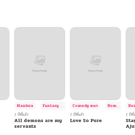
06/05/2025
06/05/2025
06/05/2025
06/05/2025
06/05/2025
06/05/2025
+3
Manhua
Fantasy แฟนตาซี
Comedy ตลก
Romance โรแมนซ์
Rom
06/05/2025
1 ปีที่แล้ว
1 ปีที่แล้ว
1 ปีที่
All demons are my
Love So Pure
Sta
servants
Aj
06/05/2025