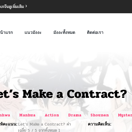
งงะจีน
ดูเพิ่มเติม
น้าแรก
แนวมังงะ
มังงะทั้งหมด
ติดต่อเรา
et’s Make a Contract?
nhwa
Manhua
Action
Drama
Shounen
Myste
ห้คะแนน:
Let’s Make a Contract?
ค่า
ความคิดเห็น:
เฉลี่ย
5
/
5
จากทั้งหมด
1