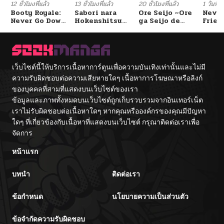
12 ชั่วโมงที่แล้ว
13 ชั่วโมงที่แล้ว
20 ชั่วโมงที่แล้ว
1 วันที่แ
Booty Royale:
Sabori nara
Ore Seijo ~Ore
Never
Never Go Down
Hokenshitsu
ga Seijo de
Frien
Without A
de Douzo?
Omae Akuyaku
Fight!
Reijou Saikyou
Tag Otome
Game Kanzen
Kouryaku
เว็บไซต์นี้ให้บริการเนื้อหาการ์ตูนเพื่อความบันเทิงเท่านั้นและไม่มี
Itashimasu wa~
ความรับผิดชอบต่อความเสียหายใดๆ เนื้อหาการโฆษณาหรือลิงก์
ของบุคคลที่สามที่แสดงบนเว็บไซต์ของเรา
ข้อมูลและภาพทั้งหมดบนเว็บไซต์ถูกเก็บรวบรวมจากอินเทอร์เน็ต
เราไม่รับผิดชอบต่อเนื้อหาใดๆ หากคุณหรือองค์กรของคุณมีปัญหา
ใดๆ ที่เกี่ยวข้องกับเนื้อหาที่แสดงบนเว็บไซต์ กรุณาติดต่อเราเพื่อ
จัดการ
หน้าแรก
บทนำ
ติดต่อเรา
ข้อกำหนด
นโยบายความเป็นส่วนตัว
ข้อจำกัดความรับผิดชอบ