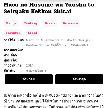
Maou no Musume wa Yuusha to
Seiryaku Kekkon Shitai
Manga
Fantasy
Drama
Romance
Shounen
Ecchi
การให้คะแนน:
Maou no Musume wa Yuusha to Seiryaku
Kekkon Shitai
ค่าเฉลี่ย
5
/
5
จากทั้งหมด
1
ความคิดเห็น:
ทางเลือก:
บุ๊คมาร์ค:
วางจำหน่าย:
2017
สถานะ:
กำลังดำเนินการ
อ่านก่อน
อ่านล่าสุด
สงครามระหว่าง[อีเดล]ประเทศของเผ่าปีศาจ และอาณาจักร[เอตัว
ล์] ประเทศของเผ่ามนุษย์ ได้ดำเนินมาอย่างยาวนาน จนกระทั่ง
ราชาปีศาจได้เสนอการเจรจาสันติภาพและได้ส่ง เจ้าหญิงปีศาจ [ลี