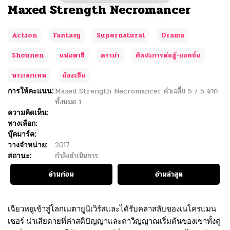
Maxed Strength Necromancer
Action
Fantasy
Supernatural
Drama
Shounen
แฟนตาซี
ดราม่า
ศิลปะการต่อสู้-แอคชั่น
พระเอกเทพ
มังงะจีน
การให้คะแนน:
Maxed Strength Necromancer
ค่าเฉลี่ย
5
/
5
จาก
ทั้งหมด
1
ความคิดเห็น:
ทางเลือก:
บุ๊คมาร์ค:
วางจำหน่าย:
2017
สถานะ:
กำลังดำเนินการ
อ่านก่อน
อ่านล่าสุด
เฉียวหยูเข้าสู่โลกเมตายูนิเวิร์สและได้รับคลาสลับของเนโครแมน
เซอร์ น่าเสียดายที่ค่าสติปัญญาและค่าวิญญาณเริ่มต้นของเขาทั้งคู่