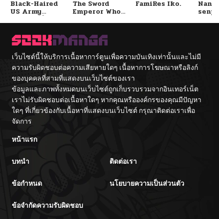
Black-Haired
The Sword
FamiRes Iko.
Nanaf
US Army
Emperor Who
senpa
ตอนที่ 20
10/22/2024
General ย้อนเวลา
Surpasses His
Tetsu
มาเป็นจอมพลสหรัฐ
Previous Life
จักรพรรดิเทพดาบ
ผงาดเหนือชาติภพ
ตอนที่ 19
10/22/2024
เว็บไซต์นี้ให้บริการเนื้อหาการ์ตูนเพื่อความบันเทิงเท่านั้นและไม่มี
ความรับผิดชอบต่อความเสียหายใดๆ เนื้อหาการโฆษณาหรือลิงก์
ตอนที่ 18
10/22/2024
ของบุคคลที่สามที่แสดงบนเว็บไซต์ของเรา
ข้อมูลและภาพทั้งหมดบนเว็บไซต์ถูกเก็บรวบรวมจากอินเทอร์เน็ต
ตอนที่ 17
10/22/2024
เราไม่รับผิดชอบต่อเนื้อหาใดๆ หากคุณหรือองค์กรของคุณมีปัญหา
ใดๆ ที่เกี่ยวข้องกับเนื้อหาที่แสดงบนเว็บไซต์ กรุณาติดต่อเราเพื่อ
จัดการ
ตอนที่ 16
10/22/2024
หน้าแรก
ตอนที่ 15
10/22/2024
บทนำ
ติดต่อเรา
ตอนที่ 14
10/22/2024
ข้อกำหนด
นโยบายความเป็นส่วนตัว
ตอนที่ 13
ข้อจำกัดความรับผิดชอบ
10/22/2024