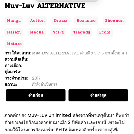
Muv-Luv ALTERNATIVE
Manga
Action
Drama
Romance
Shounen
Harem
Mecha
Sci-fi
Tragedy
Ecchi
Mature
การให้คะแนน:
Muv-Luv ALTERNATIVE
ค่าเฉลี่ย
5
/
5
จากทั้งหมด
1
ความคิดเห็น:
ทางเลือก:
บุ๊คมาร์ค:
วางจำหน่าย:
2017
สถานะ:
กำลังดำเนินการ
อ่านก่อน
อ่านล่าสุด
ภาคต่อของ Muv-Luv Unlimited หลังจากที่ทาเครุตื่นมา ก็พบว่า
ตัวเขาเองได้ย้อนเวลากลับมาเมื่อ 3 ปีที่แล้ว และรอบนี้ เขาจะไม่
ยอมให้โครงการอัลเทอร์นาทีฟ IV ล้มเหลวอีกครั้ง เขาจะสู้เพื่อ