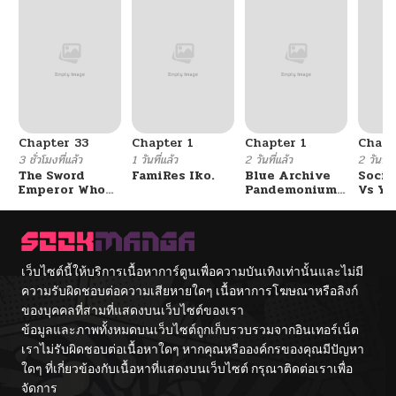
Chapter 33
Chapter 1
Chapter 1
Chapt
3 ชั่วโมงที่แล้ว
1 วันที่แล้ว
2 วันที่แล้ว
2 วันที่แ
The Sword
FamiRes Iko.
Blue Archive
Socia
Emperor Who
Pandemonium
Vs Yu
Surpasses His
Vacation By
Previous Life
Hayashiya
จักรพรรดิเทพดาบ
ผงาดเหนือชาติภพ
เว็บไซต์นี้ให้บริการเนื้อหาการ์ตูนเพื่อความบันเทิงเท่านั้นและไม่มี
ความรับผิดชอบต่อความเสียหายใดๆ เนื้อหาการโฆษณาหรือลิงก์
ของบุคคลที่สามที่แสดงบนเว็บไซต์ของเรา
ข้อมูลและภาพทั้งหมดบนเว็บไซต์ถูกเก็บรวบรวมจากอินเทอร์เน็ต
เราไม่รับผิดชอบต่อเนื้อหาใดๆ หากคุณหรือองค์กรของคุณมีปัญหา
ใดๆ ที่เกี่ยวข้องกับเนื้อหาที่แสดงบนเว็บไซต์ กรุณาติดต่อเราเพื่อ
จัดการ