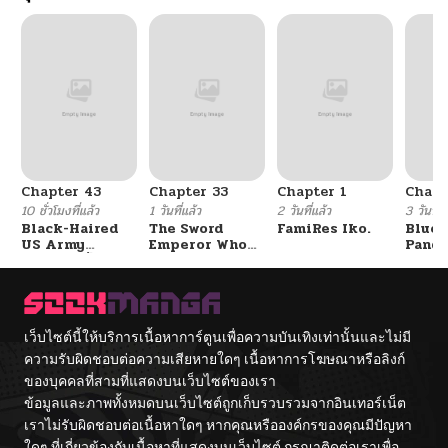
Chapter 43
Chapter 33
Chapter 1
Chapt
10 ชั่วโมงที่แล้ว
1 วันที่แล้ว
2 วันที่แล้ว
3 วันที่แ
Black-Haired
The Sword
FamiRes Iko.
Blue 
US Army
Emperor Who
Pand
General ย้อนเวลา
Surpasses His
Vacat
มาเป็นจอมพลสหรัฐ
Previous Life
Hayas
จักรพรรดิเทพดาบ
ผงาดเหนือชาติภพ
เว็บไซต์นี้ให้บริการเนื้อหาการ์ตูนเพื่อความบันเทิงเท่านั้นและไม่มี
ความรับผิดชอบต่อความเสียหายใดๆ เนื้อหาการโฆษณาหรือลิงก์
ของบุคคลที่สามที่แสดงบนเว็บไซต์ของเรา
ข้อมูลและภาพทั้งหมดบนเว็บไซต์ถูกเก็บรวบรวมจากอินเทอร์เน็ต
เราไม่รับผิดชอบต่อเนื้อหาใดๆ หากคุณหรือองค์กรของคุณมีปัญหา
ใดๆ ที่เกี่ยวข้องกับเนื้อหาที่แสดงบนเว็บไซต์ กรุณาติดต่อเราเพื่อ