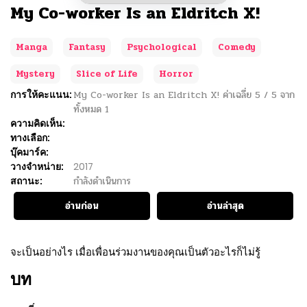
My Co-worker Is an Eldritch X!
Manga
Fantasy
Psychological
Comedy
Mystery
Slice of Life
Horror
การให้คะแนน:
My Co-worker Is an Eldritch X!
ค่าเฉลี่ย
5
/
5
จาก
ทั้งหมด
1
ความคิดเห็น:
ทางเลือก:
บุ๊คมาร์ค:
วางจำหน่าย:
2017
สถานะ:
กำลังดำเนินการ
อ่านก่อน
อ่านล่าสุด
จะเป็นอย่างไร เมื่อเพื่อนร่วมงานของคุณเป็นตัวอะไรก็ไม่รู้
บท