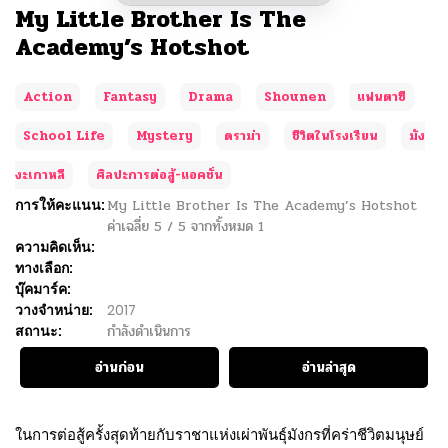
My Little Brother Is The
Academy’s Hotshot
Action
Fantasy
Drama
Shounen
แฟนตาซี
School Life
Mystery
ดราม่า
ชีวิตในโรงเรียน
มัง
งะเกาหลี
ศิลปะการต่อสู้-แอคชั่น
การให้คะแนน:
My Little Brother Is The Academy’s Hotshot
ค่าเฉลี่ย
5
/
5
จากทั้งหมด
1
ความคิดเห็น:
ทางเลือก:
บุ๊คมาร์ค:
วางจำหน่าย:
2017
สถานะ:
กำลังดำเนินการ
อ่านก่อน
อ่านล่าสุด
ในการต่อสู้ครั้งสุดท้ายกับราชาแห่งเผ่าพันธุ์มังกรที่คร่าชีวิตมนุษย์