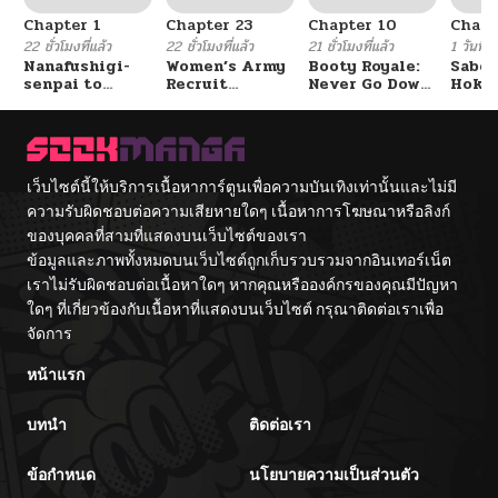
Chapter 1
Chapter 23
Chapter 10
Chapt
ตอนที่ 90
09/03/2025
22 ชั่วโมงที่แล้ว
22 ชั่วโมงที่แล้ว
21 ชั่วโมงที่แล้ว
1 วันที่แ
Nanafushigi-
Women’s Army
Booty Royale:
Sabor
senpai to
Recruit
Never Go Down
Hoken
ตอนที่ 89
09/03/2025
Tetsujin-kun
Training
Without A
de Do
Center
Fight!
ตอนที่ 88
09/03/2025
เว็บไซต์นี้ให้บริการเนื้อหาการ์ตูนเพื่อความบันเทิงเท่านั้นและไม่มี
ความรับผิดชอบต่อความเสียหายใดๆ เนื้อหาการโฆษณาหรือลิงก์
ตอนที่ 87
09/03/2025
ของบุคคลที่สามที่แสดงบนเว็บไซต์ของเรา
ข้อมูลและภาพทั้งหมดบนเว็บไซต์ถูกเก็บรวบรวมจากอินเทอร์เน็ต
ตอนที่ 86
09/03/2025
เราไม่รับผิดชอบต่อเนื้อหาใดๆ หากคุณหรือองค์กรของคุณมีปัญหา
ใดๆ ที่เกี่ยวข้องกับเนื้อหาที่แสดงบนเว็บไซต์ กรุณาติดต่อเราเพื่อ
จัดการ
ตอนที่ 85
09/03/2025
หน้าแรก
ตอนที่ 84
09/03/2025
บทนำ
ติดต่อเรา
ตอนที่ 83
05/31/2025
ข้อกำหนด
นโยบายความเป็นส่วนตัว