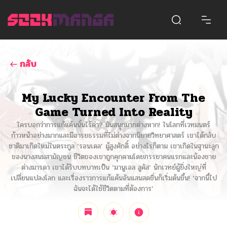
กลับ
My Lucky Encounter From The
Game Turned Into Reality
ใครบอกว่าการแก้แค้นนั้นไร้ค่า? มันสนุกมากต่างหาก! ในโลกที่เวทมนตร์
ก้าวหน้าอย่างมากและมีอารยธรรมที่ไม่ต่างจากนิยายวิทยาศาสตร์ เขาได้กลับ
ชาติมาเกิดใหม่ในตระกูล ‘รอนเดล’ ผู้สูงศักดิ์ อย่างไรก็ตาม เขาเกิดในฐานะลูก
ของนางสนมสามัญชน ชีวิตของเขาถูกคุกคามโดยภรรยาคนแรกและน้องชาย
ต่างมารดา เขาได้รับบทบาทเป็น ‘มานูเอล ลูคัส’ นักเวทย์ผู้ยิ่งใหญ่ที่
เปลี่ยนแปลงโลก และเรื่องราวการแก้แค้นอันแสนสดชื่นก็เริ่มต้นขึ้น! ‘จากนี้ไป
ฉันจะได้ใช้ชีวิตตามที่ต้องการ’