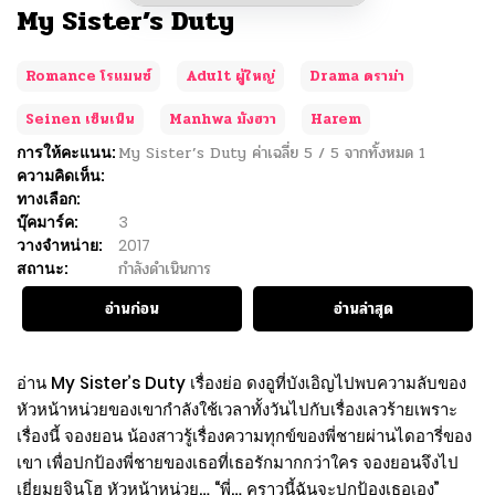
My Sister’s Duty
Romance โรแมนซ์
Adult ผู้ใหญ่
Drama ดราม่า
Seinen เซ็นเน็น
Manhwa มังฮวา
Harem
การให้คะแนน:
My Sister’s Duty
ค่าเฉลี่ย
5
/
5
จากทั้งหมด
1
ความคิดเห็น:
ทางเลือก:
บุ๊คมาร์ค:
3
วางจำหน่าย:
2017
สถานะ:
กำลังดำเนินการ
อ่านก่อน
อ่านล่าสุด
อ่าน My Sister’s Duty เรื่องย่อ ดงอูที่บังเอิญไปพบความลับของ
หัวหน้าหน่วยของเขากำลังใช้เวลาทั้งวันไปกับเรื่องเลวร้ายเพราะ
เรื่องนี้ จองยอน น้องสาวรู้เรื่องความทุกข์ของพี่ชายผ่านไดอารี่ของ
เขา เพื่อปกป้องพี่ชายของเธอที่เธอรักมากกว่าใคร จองยอนจึงไป
เยี่ยมยูจินโฮ หัวหน้าหน่วย… “พี่… คราวนี้ฉันจะปกป้องเธอเอง”