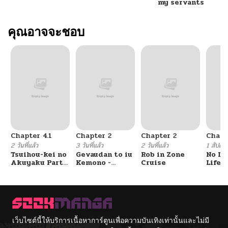
ตอนที่ 63
10/25/2024
my servants
ตอนที่ 62
คุณอาจจะชอบ
10/25/2024
ตอนที่ 61
10/25/2024
ตอนที่ 60
10/25/2024
ตอนที่ 59
10/25/2024
Chapter 4.1
Chapter 2
Chapter 2
Chapt
ตอนที่ 58
10/25/2024
2 วันที่แล้ว
3 วันที่แล้ว
2 วันที่แล้ว
1 สัปดาห์
Tsuihou-kei no
Gevaudan to iu
Rob in Zone
No Lil
Akuyaku Party
Kemono -
Cruise
Life!!
ตอนที่ 57
10/25/2024
no Leader ni
Rougoku de
Tensei Shita
Onna wo
node, Zamaa
Musaboru Moto
Sareru Mae ni
Ningen no
ตอนที่ 56
10/25/2024
Jibun o
Saikyou
Tsuihou
Monster wa,
Shimashita.:
Fukushuu no
เว็บไซต์นี้ให้บริการเนื้อหาการ์ตูนเพื่อความบันเทิงเท่านั้นและไม่มี
ตอนที่ 55
10/25/2024
Skill o Ubau
Prison Break