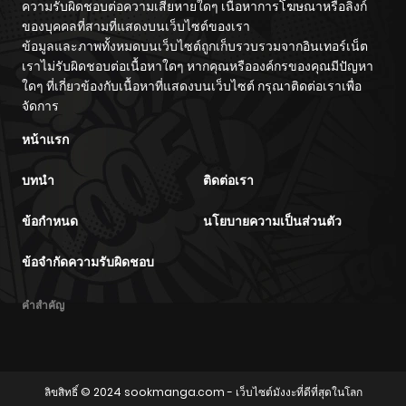
ความรับผิดชอบต่อความเสียหายใดๆ เนื้อหาการโฆษณาหรือลิงก์
“Steal” tte
wo
ของบุคคลที่สามที่แสดงบนเว็บไซต์ของเรา
Akuyakusugiru
Kuwadateru-
ตอนที่ 54
kedo
10/25/2024
ข้อมูลและภาพทั้งหมดบนเว็บไซต์ถูกเก็บรวบรวมจากอินเทอร์เน็ต
Tsuyosugiru
เราไม่รับผิดชอบต่อเนื้อหาใดๆ หากคุณหรือองค์กรของคุณมีปัญหา
ใดๆ ที่เกี่ยวข้องกับเนื้อหาที่แสดงบนเว็บไซต์ กรุณาติดต่อเราเพื่อ
ตอนที่ 53
10/25/2024
จัดการ
หน้าแรก
ตอนที่ 52
10/25/2024
บทนำ
ติดต่อเรา
ตอนที่ 51
10/25/2024
ข้อกำหนด
นโยบายความเป็นส่วนตัว
ตอนที่ 50
10/25/2024
ข้อจำกัดความรับผิดชอบ
ตอนที่ 49
10/25/2024
คำสำคัญ
ตอนที่ 48
10/25/2024
ตอนที่ 47
10/25/2024
ลิขสิทธิ์ © 2024
sookmanga.com
- เว็บไซต์มังงะที่ดีที่สุดในโลก