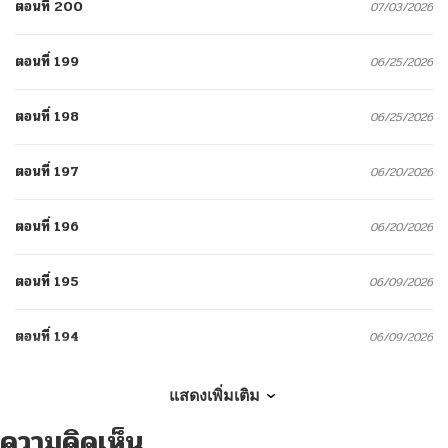
ตอนที่ 200
07/03/2026
ตอนที่ 199
06/25/2026
ตอนที่ 198
06/25/2026
ตอนที่ 197
06/20/2026
ตอนที่ 196
06/20/2026
ตอนที่ 195
06/09/2026
ตอนที่ 194
06/09/2026
ตอนที่ 193
05/07/2026
แสดงเพิ่มเติม
ความคิดเห็น
ตอนที่ 192
05/07/2026