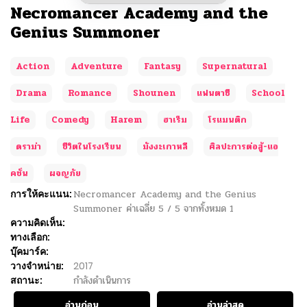
Necromancer Academy and the
Genius Summoner
Action
Adventure
Fantasy
Supernatural
Drama
Romance
Shounen
แฟนตาซี
School
Life
Comedy
Harem
ฮาเร็ม
โรแมนติก
ดราม่า
ชีวิตในโรงเรียน
มังงะเกาหลี
ศิลปะการต่อสู้-แอ
คชั่น
ผจญภัย
การให้คะแนน:
Necromancer Academy and the Genius
Summoner
ค่าเฉลี่ย
5
/
5
จากทั้งหมด
1
ความคิดเห็น:
ทางเลือก:
บุ๊คมาร์ค:
วางจำหน่าย:
2017
สถานะ:
กำลังดำเนินการ
อ่านก่อน
อ่านล่าสุด