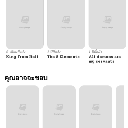
ตอนที่ 183
05/07/2026
ตอนที่ 182
05/07/2026
ตอนที่ 181
05/07/2026
6 เดือนที่แล้ว
1 ปีที่แล้ว
1 ปีที่แล้ว
King From Hell
The 5 Elements
All demons are
ตอนที่ 180
05/07/2026
my servants
ตอนที่ 179
คุณอาจจะชอบ
05/07/2026
ตอนที่ 178
05/07/2026
ตอนที่ 177
05/07/2026
ตอนที่ 176
05/07/2026