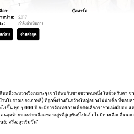
1
ลือก:
บุ๊คมาร์ค:
ำหน่าย:
2017
นะ:
กำลังดำเนินการ
านก่อน
อ่านล่าสุด
่งคืนหนึ่งระหว่างวิ่งเหยาะๆ เขาได้พบกับชายชราคนหนึ่ง ในชั่วพริบตา ชา
 (บ้านโบราณของเกาหลี) ที่ถูกทิ้งร้างอันกว้างใหญ่อย่างไม่น่าเชื่อ ท
ดอะไรขึ้น ทุก ๆ 666 ปี จะมีการจัดเทศกาลเพื่อคัดเลือกราชาแห่งผีปอบ 
ื้อสายคนสุดท้ายของสายเลือดของอสูรที่สูญพันธุ์ไปแล้ว ไม่มีทางเลือกอื่นน
 ครึ่งอสูรเริ่มขึ้น”