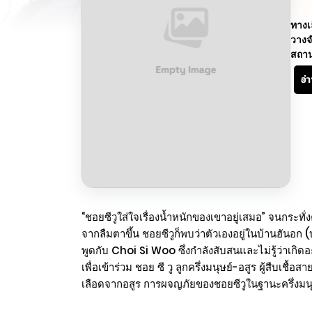
ทางเ
วางจ
สถา
อ่
“ชอยซีวูใส่ใจเรื่องน้ำหนักของเขาอยู่เสมอ” จนกระทั
จากลืมตาขึ้น ชอยซีวูก็พบว่าตัวเองอยู่ในบ้านฮันอก
พูดกับ Choi Si Woo ซึ่งกำลังสับสนและไม่รู้ว่าเกิ
เพื่อเข้าร่วม ชอย ซี วู ลูกครึ่งมนุษย์-อสูร ผู้สืบเช
เลือดจากอสูร การผจญภัยของชอยซีวูในฐานะครึ่งมนุษย์;