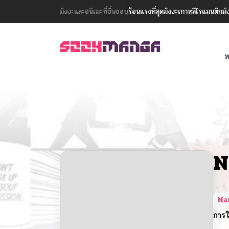
มังงะและอนิเมะที่ชื่นชอบ
ร้อนแรงที่สุด
มังงะเกาหลี
โรแมนติก
มั
ห
N
Ma
การใ