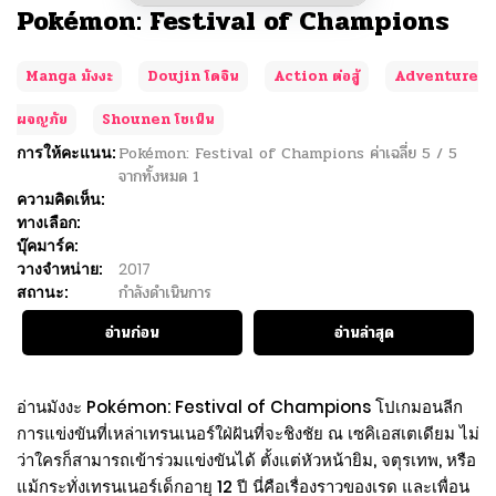
Pokémon: Festival of Champions
Manga มังงะ
Doujin โดจิน
Action ต่อสู้
Adventure
ผจญภัย
Shounen โชเน็น
การให้คะแนน:
Pokémon: Festival of Champions
ค่าเฉลี่ย
5
/
5
จากทั้งหมด
1
ความคิดเห็น:
ทางเลือก:
บุ๊คมาร์ค:
วางจำหน่าย:
2017
สถานะ:
กำลังดำเนินการ
อ่านก่อน
อ่านล่าสุด
อ่านมังงะ Pokémon: Festival of Champions โปเกมอนลีก
การแข่งขันที่เหล่าเทรนเนอร์ใฝ่ฝันที่จะชิงชัย ณ เซคิเอสเตเดียม ไม่
ว่าใครก็สามารถเข้าร่วมแข่งขันได้ ตั้งแต่หัวหน้ายิม, จตุรเทพ, หรือ
แม้กระทั่งเทรนเนอร์เด็กอายุ 12 ปี นี่คือเรื่องราวของเรด และเพื่อน