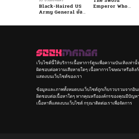
The Sword
Black-Haired US
Emperor Who
Army General ย้อน
Surpasses His
เวลามาเป็นจอมพลสหรัฐ
Previous Life
จักรพรรดิเทพดาบ
ผงาดเหนือชาติภพ
เว็บไซต์นี้ให้บริการเนื้อหาการ์ตูนเพื่อความบันเทิงเท่าน
ผิดชอบต่อความเสียหายใดๆ เนื้อหาการโฆษณาหรือลิงก์ข
แสดงบนเว็บไซต์ของเรา
ข้อมูลและภาพทั้งหมดบนเว็บไซต์ถูกเก็บรวบรวมจากอินเท
ผิดชอบต่อเนื้อหาใดๆ หากคุณหรือองค์กรของคุณมีปัญหาใด
เนื้อหาที่แสดงบนเว็บไซต์ กรุณาติดต่อเราเพื่อจัดการ