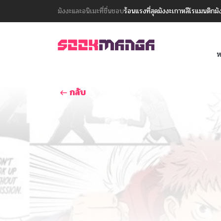
มังงะและอนิเมะที่ชื่นชอบ
ร้อนแรงที่สุด
มังงะเกาหลี
โรแมนติก
มั
ห
กลับ