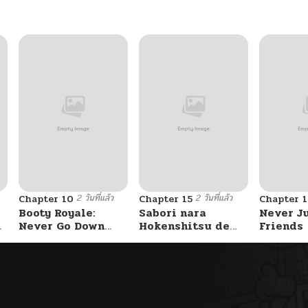
10/21/2025
10/21/2025
10/21/2025
10/21/2025
2 วันที่แล้ว
2 วันที่แล้ว
Chapter 10
Chapter 15
Chapter 
10/21/2025
Booty Royale:
Sabori nara
Never J
Never Go Down
Hokenshitsu de
Friends
Without A Fight!
Douzo?
10/21/2025
10/21/2025