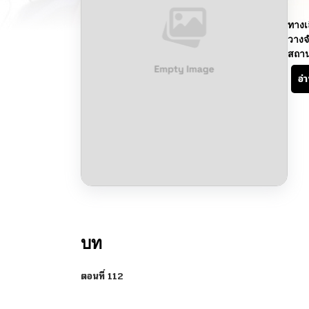
ทางเ
วางจ
สถา
อ่
บท
ตอนที่ 112