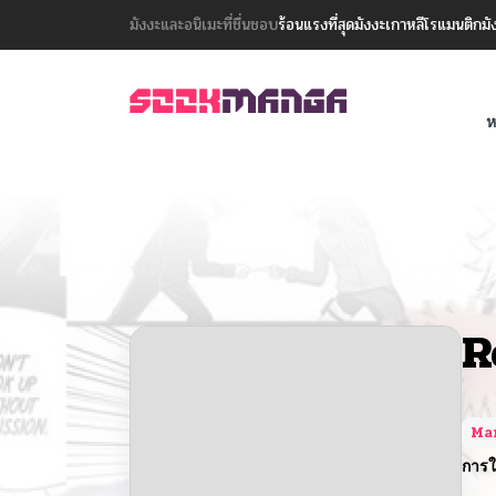
มังงะและอนิเมะที่ชื่นชอบ
ร้อนแรงที่สุด
มังงะเกาหลี
โรแมนติก
มั
ห
R
Ma
การใ