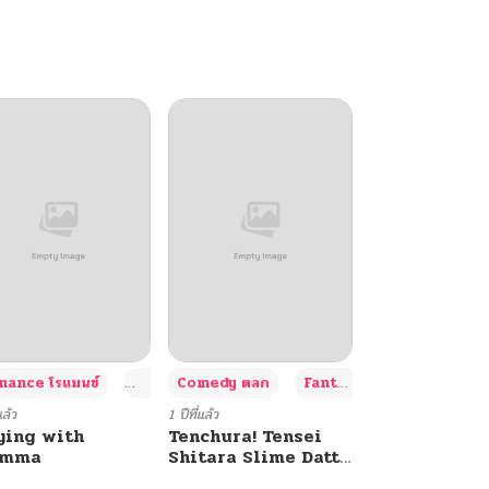
+4
+4
+3
ance โรแมนซ์
Adult ผู้ใหญ่
Comedy ตลก
Fantasy แฟนตาซี
แล้ว
1 ปีที่แล้ว
ying with
Tenchura! Tensei
umma
Shitara Slime Datta
Ken