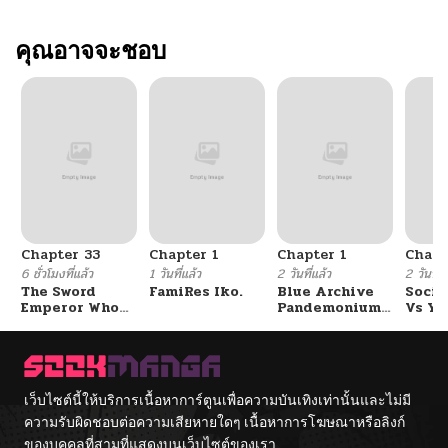
คุณอาจจะชอบ
Chapter 33
Chapter 1
Chapter 1
Chapt
6 ชั่วโมงที่แล้ว
1 วันที่แล้ว
2 วันที่แล้ว
2 วันที่แ
The Sword
FamiRes Iko.
Blue Archive
Socia
Emperor Who
Pandemonium
Vs Yu
Surpasses His
Vacation By
Previous Life
Hayashiya
จักรพรรดิเทพดาบ
ผงาดเหนือชาติภพ
เว็บไซต์นี้ให้บริการเนื้อหาการ์ตูนเพื่อความบันเทิงเท่านั้นและไม่มี
ความรับผิดชอบต่อความเสียหายใดๆ เนื้อหาการโฆษณาหรือลิงก์
ของบุคคลที่สามที่แสดงบนเว็บไซต์ของเรา