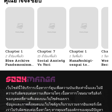
คุณอาจจะชอบ
Chapter 1
Chapter 7
Chapter 1
Chapt
2 ชั่วโมงที่แล้ว
15 ชั่วโมงที่แล้ว
1 วันที่แล้ว
1 วันที่แ
Blue Archive
Social Anxiety
Nanafushigi-
Wome
Pandemonium
Vs Yuri
senpai to
Recru
Vacation By
Tetsujin-kun
Train
Hayashiya
Cente
เว็บไซต์นี้ให้บริการเนื้อหาการ์ตูนเพื่อความบันเทิงเท่านั้นและไม่มี
ความรับผิดชอบต่อความเสียหายใดๆ เนื้อหาการโฆษณาหรือลิงก์
ของบุคคลที่สามที่แสดงบนเว็บไซต์ของเรา
ข้อมูลและภาพทั้งหมดบนเว็บไซต์ถูกเก็บรวบรวมจากอินเทอร์เน็ต
เราไม่รับผิดชอบต่อเนื้อหาใดๆ หากคุณหรือองค์กรของคุณมีปัญหา