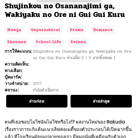
Shujinkou no Osananajimi ga,
Wakiyaku no Ore ni Gui Gui Kuru
Manga
Supernatural
Drama
Romance
Shounen
School Life
Seinen
การให้คะแนน:
Shujinkou no Osananajimi ga, Wakiyaku no Ore
ni Gui Gui Kuru
ค่าเฉลี่ย
5
/
5
จากทั้งหมด
1
ความคิดเห็น:
ทางเลือก:
บุ๊คมาร์ค:
วางจำหน่าย:
2017
สถานะ:
กำลังดำเนินการ
อ่านก่อน
อ่านล่าสุด
คนที่เธอชอบไม่ใช่ฉันไม่ใช่หรือไง!? ผลงานใหม่ของ Rakuda
เรื่องราวการแก้แค้นแนวเลิฟคอเมดี้ของตัวประกอบได้เปิดฉากขึ้น
แล้ว ที่โรงเรียนมัธยมปลายของเรา มีหมอนั่นที่เหมือนกับตัวเอก