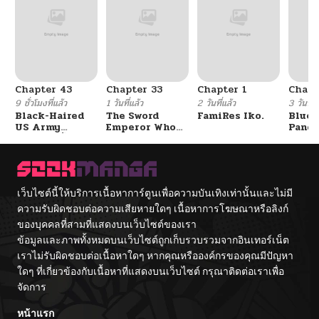
Chapter 43
Chapter 33
Chapter 1
Chapt
9 ชั่วโมงที่แล้ว
1 วันที่แล้ว
2 วันที่แล้ว
3 วันที่แ
Black-Haired
The Sword
FamiRes Iko.
Blue 
US Army
Emperor Who
Pand
General ย้อนเวลา
Surpasses His
Vacat
มาเป็นจอมพลสหรัฐ
Previous Life
Hayas
จักรพรรดิเทพดาบ
ผงาดเหนือชาติภพ
เว็บไซต์นี้ให้บริการเนื้อหาการ์ตูนเพื่อความบันเทิงเท่านั้นและไม่มี
ความรับผิดชอบต่อความเสียหายใดๆ เนื้อหาการโฆษณาหรือลิงก์
ของบุคคลที่สามที่แสดงบนเว็บไซต์ของเรา
ข้อมูลและภาพทั้งหมดบนเว็บไซต์ถูกเก็บรวบรวมจากอินเทอร์เน็ต
เราไม่รับผิดชอบต่อเนื้อหาใดๆ หากคุณหรือองค์กรของคุณมีปัญหา
ใดๆ ที่เกี่ยวข้องกับเนื้อหาที่แสดงบนเว็บไซต์ กรุณาติดต่อเราเพื่อ
จัดการ
หน้าแรก