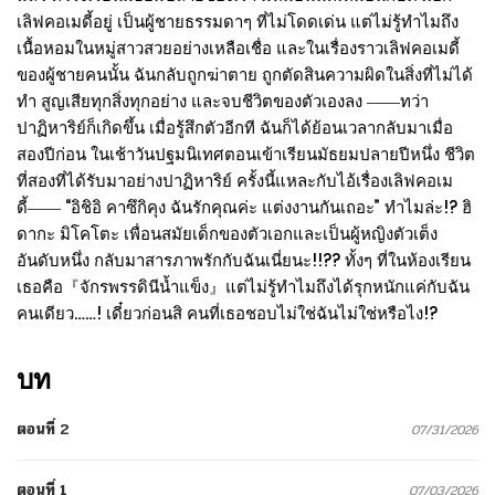
เลิฟคอเมดี้อยู่ เป็นผู้ชายธรรมดาๆ ที่ไม่โดดเด่น แต่ไม่รู้ทำไมถึง
เนื้อหอมในหมู่สาวสวยอย่างเหลือเชื่อ และในเรื่องราวเลิฟคอเมดี้
ของผู้ชายคนนั้น ฉันกลับถูกฆ่าตาย ถูกตัดสินความผิดในสิ่งที่ไม่ได้
ทำ สูญเสียทุกสิ่งทุกอย่าง และจบชีวิตของตัวเองลง ――ทว่า
ปาฏิหาริย์ก็เกิดขึ้น เมื่อรู้สึกตัวอีกที ฉันก็ได้ย้อนเวลากลับมาเมื่อ
สองปีก่อน ในเช้าวันปฐมนิเทศตอนเข้าเรียนมัธยมปลายปีหนึ่ง ชีวิต
ที่สองที่ได้รับมาอย่างปาฏิหาริย์ ครั้งนี้แหละกับไอ้เรื่องเลิฟคอเม
ดี้―― “อิชิอิ คาซึกิคุง ฉันรักคุณค่ะ แต่งงานกันเถอะ” ทำไมล่ะ!? ฮิ
ดากะ มิโคโตะ เพื่อนสมัยเด็กของตัวเอกและเป็นผู้หญิงตัวเต็ง
อันดับหนึ่ง กลับมาสารภาพรักกับฉันเนี่ยนะ!!?? ทั้งๆ ที่ในห้องเรียน
เธอคือ『จักรพรรดินีน้ำแข็ง』แต่ไม่รู้ทำไมถึงได้รุกหนักแค่กับฉัน
คนเดียว……! เดี๋ยวก่อนสิ คนที่เธอชอบไม่ใช่ฉันไม่ใช่หรือไง!?
บท
ตอนที่ 2
07/31/2026
ตอนที่ 1
07/03/2026