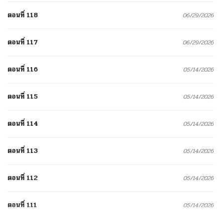
ตอนที่ 118
06/29/2026
ตอนที่ 117
06/29/2026
ตอนที่ 116
05/14/2026
ตอนที่ 115
05/14/2026
ตอนที่ 114
05/14/2026
ตอนที่ 113
05/14/2026
ตอนที่ 112
05/14/2026
ตอนที่ 111
05/14/2026