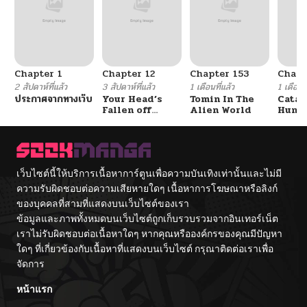
ตอนที่ 94
09/04/2025
ตอนที่ 93
09/02/2025
Chapter 1
Chapter 12
Chapter 153
Chapt
ตอนที่ 92
08/31/2025
2 สัปดาห์ที่แล้ว
3 สัปดาห์ที่แล้ว
1 เดือนที่แล้ว
1 เดือนที
ประกาศจากทางเว็บ
Your Head’s
Tomin In The
Catac
Fallen off
Alien World
Hunte
ตอนที่ 91
08/24/2025
Again
An Ex
Point
ตอนที่ 90
08/21/2025
เว็บไซต์นี้ให้บริการเนื้อหาการ์ตูนเพื่อความบันเทิงเท่านั้นและไม่มี
ความรับผิดชอบต่อความเสียหายใดๆ เนื้อหาการโฆษณาหรือลิงก์
ตอนที่ 89
08/07/2025
ของบุคคลที่สามที่แสดงบนเว็บไซต์ของเรา
ข้อมูลและภาพทั้งหมดบนเว็บไซต์ถูกเก็บรวบรวมจากอินเทอร์เน็ต
ตอนที่ 88
08/04/2025
เราไม่รับผิดชอบต่อเนื้อหาใดๆ หากคุณหรือองค์กรของคุณมีปัญหา
ใดๆ ที่เกี่ยวข้องกับเนื้อหาที่แสดงบนเว็บไซต์ กรุณาติดต่อเราเพื่อ
จัดการ
ตอนที่ 87
08/03/2025
หน้าแรก
ตอนที่ 86
08/01/2025