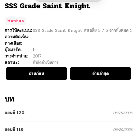
SSS Grade Saint Knight
Manhua
การให้คะแนน:
SSS Grade Saint Knight
ค่าเฉลี่ย
5
/
5
จากทั้งหมด
1
ความคิดเห็น:
ทางเลือก:
บุ๊คมาร์ค:
1
วางจำหน่าย:
2017
สถานะ:
กำลังดำเนินการ
อ่านก่อน
อ่านล่าสุด
บท
ตอนที่ 120
06/29/2026
ตอนที่ 119
06/29/2026