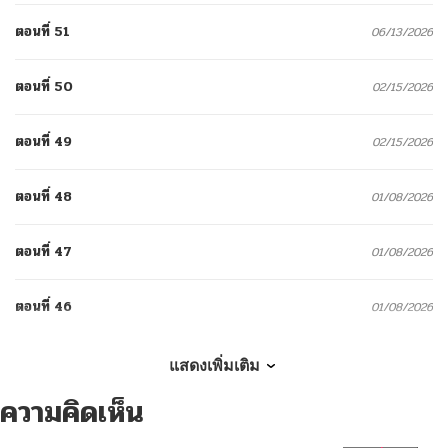
ตอนที่ 51
06/13/2026
ตอนที่ 50
02/15/2026
ตอนที่ 49
02/15/2026
ตอนที่ 48
01/08/2026
ตอนที่ 47
01/08/2026
ตอนที่ 46
01/08/2026
ตอนที่ 45
01/08/2026
แสดงเพิ่มเติม
ความคิดเห็น
ตอนที่ 44
11/26/2025