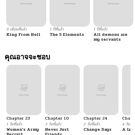
ตอนที่ 69
02/23/2026
ตอนที่ 68
02/11/2026
6 เดือนที่แล้ว
1 ปีที่แล้ว
1 ปีที่แล้ว
King From Hell
The 5 Elements
All demons are
ตอนที่ 67
02/07/2026
my servants
ตอนที่ 66
คุณอาจจะชอบ
02/07/2026
ตอนที่ 65
02/07/2026
ตอนที่ 64
01/14/2026
ตอนที่ 63
01/07/2026
Chapter 23
Chapter 10
Chapter 24
Chapt
ตอนที่ 62
12/22/2025
1 วันที่แล้ว
3 วันที่แล้ว
2 วันที่แล้ว
4 วันที่แ
Women’s Army
Never Just
Change Days
A Luc
Recruit
Friends