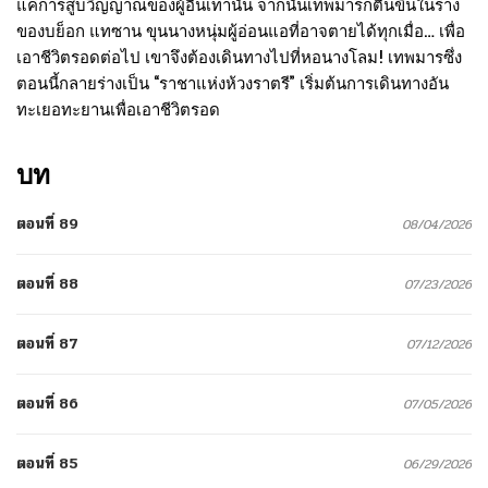
แค่การสูบวิญญาณของผู้อื่นเท่านั้น จากนั้นเทพมารก็ตื่นขึ้นในร่าง
ของบย็อก แทซาน ขุนนางหนุ่มผู้อ่อนแอที่อาจตายได้ทุกเมื่อ… เพื่อ
เอาชีวิตรอดต่อไป เขาจึงต้องเดินทางไปที่หอนางโลม! เทพมารซึ่ง
ตอนนี้กลายร่างเป็น “ราชาแห่งห้วงราตรี” เริ่มต้นการเดินทางอัน
ทะเยอทะยานเพื่อเอาชีวิตรอด
บท
ตอนที่ 89
08/04/2026
ตอนที่ 88
07/23/2026
ตอนที่ 87
07/12/2026
ตอนที่ 86
07/05/2026
ตอนที่ 85
06/29/2026