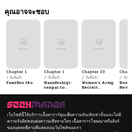
ตอนที่ 118
คุณอาจจะชอบ
07/22/2025
ตอนที่ 117
07/22/2025
ตอนที่ 116
07/22/2025
ตอนที่ 115
07/22/2025
Chapter 1
Chapter 1
Chapter 23
Chapt
ตอนที่ 114
07/22/2025
1 วันที่แล้ว
2 วันที่แล้ว
2 วันที่แล้ว
2 วันที่แ
FamiRes Iko.
Nanafushigi-
Women’s Army
Booty
senpai to
Recruit
Never
ตอนที่ 113
07/22/2025
Tetsujin-kun
Training
With
Center
Fight
ตอนที่ 112
07/22/2025
เว็บไซต์นี้ให้บริการเนื้อหาการ์ตูนเพื่อความบันเทิงเท่านั้นและไม่มี
ความรับผิดชอบต่อความเสียหายใดๆ เนื้อหาการโฆษณาหรือลิงก์
ตอนที่ 111
07/22/2025
ของบุคคลที่สามที่แสดงบนเว็บไซต์ของเรา