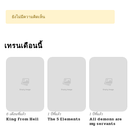
ตอนที่ 126
08/31/2025
ยังไม่มีความคิดเห็น
ตอนที่ 125
08/31/2025
ตอนที่ 124
เทรนเดือนนี้
08/30/2025
ตอนที่ 123
08/30/2025
ตอนที่ 122
07/26/2025
ตอนที่ 121
07/22/2025
ตอนที่ 120
07/22/2025
6 เดือนที่แล้ว
1 ปีที่แล้ว
1 ปีที่แล้ว
King From Hell
The 5 Elements
All demons are
ตอนที่ 119
07/22/2025
my servants