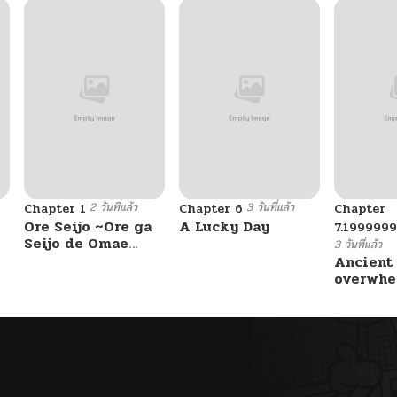
2 วันที่แล้ว
3 วันที่แล้ว
Chapter 1
Chapter 6
Chapter
Ore Seijo ~Ore ga
A Lucky Day
7.199999
Seijo de Omae
3 วันที่แล้ว
Akuyaku Reijou
Ancient
Saikyou Tag
overwhe
Otome Game
Kanzen Kouryaku
Itashimasu wa~