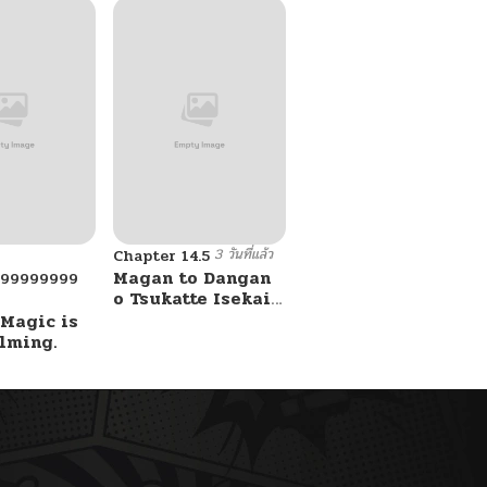
3 วันที่แล้ว
Chapter 14.5
Magan to Dangan
999999999
o Tsukatte Isekai
o Buchinuku!
 Magic is
lming.