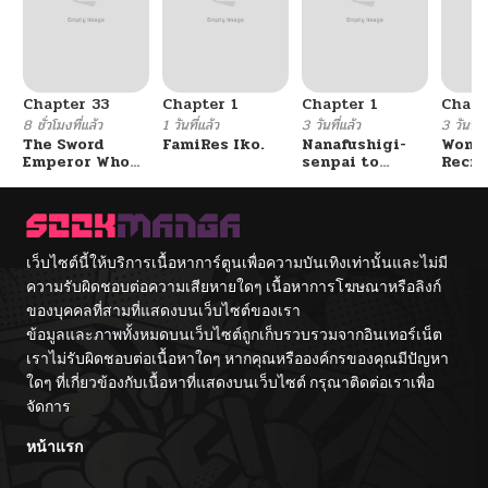
ตอนที่ 54
04/29/2025
Chapter 33
Chapter 1
Chapter 1
Chapt
ตอนที่ 53
04/29/2025
8 ชั่วโมงที่แล้ว
1 วันที่แล้ว
3 วันที่แล้ว
3 วันที่แ
The Sword
FamiRes Iko.
Nanafushigi-
Wome
Emperor Who
senpai to
Recru
ตอนที่ 52
04/29/2025
Surpasses His
Tetsujin-kun
Train
Previous Life
Cente
จักรพรรดิเทพดาบ
ผงาดเหนือชาติภพ
ตอนที่ 51
04/29/2025
เว็บไซต์นี้ให้บริการเนื้อหาการ์ตูนเพื่อความบันเทิงเท่านั้นและไม่มี
ความรับผิดชอบต่อความเสียหายใดๆ เนื้อหาการโฆษณาหรือลิงก์
ตอนที่ 50
04/29/2025
ของบุคคลที่สามที่แสดงบนเว็บไซต์ของเรา
ข้อมูลและภาพทั้งหมดบนเว็บไซต์ถูกเก็บรวบรวมจากอินเทอร์เน็ต
ตอนที่ 49
04/29/2025
เราไม่รับผิดชอบต่อเนื้อหาใดๆ หากคุณหรือองค์กรของคุณมีปัญหา
ใดๆ ที่เกี่ยวข้องกับเนื้อหาที่แสดงบนเว็บไซต์ กรุณาติดต่อเราเพื่อ
จัดการ
ตอนที่ 48
04/29/2025
หน้าแรก
ตอนที่ 47
04/29/2025