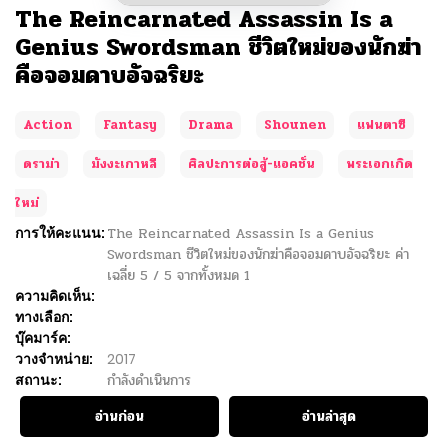
The Reincarnated Assassin Is a
Genius Swordsman ชีวิตใหม่ของนักฆ่า
คือจอมดาบอัจฉริยะ
Action
Fantasy
Drama
Shounen
แฟนตาซี
ดราม่า
มังงะเกาหลี
ศิลปะการต่อสู้-แอคชั่น
พระเอกเกิด
ใหม่
การให้คะแนน:
The Reincarnated Assassin Is a Genius
Swordsman ชีวิตใหม่ของนักฆ่าคือจอมดาบอัจฉริยะ
ค่า
เฉลี่ย
5
/
5
จากทั้งหมด
1
ความคิดเห็น:
ทางเลือก:
บุ๊คมาร์ค:
วางจำหน่าย:
2017
สถานะ:
กำลังดำเนินการ
อ่านก่อน
อ่านล่าสุด