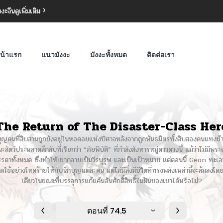
งงะจีน
ดูเพิ่มเติม
น้าแรก
แนวมังงะ
มังงะทั้งหมด
ติดต่อเรา
The Return of The Disaster-Class Her
นักบุญคนที่สิบสามถูกขังอยู่ในหอคอยแห่งปีศาจหลังจากถูกพันธมิตรทั้งสิบสองคนแทงข้า
ชนะสัตว์ประหลาดลึกลับที่เรียกว่า “ภัยพิบัติ” ที่กำลังสังหารหมู่ดาวดวงนี้ แม้ว่าไม่มี
ในบรรดาทั้งหมด ซึ่งทำให้เขากลายเป็นวีรบุรุษ และเป็นเป้าหมาย แต่ตอนนี้ Geon ท
รชดใช้อย่างโหดร้ายให้กับนักบุญแต่ละคน แต่ไม่มีสิ่งมีชีวิตที่ทรงพลังเหล่านี้จะล้มลงโ
เดียวในขณะที่บรรลุการแก้แค้นอันศักดิ์สิทธิ์ในฝันของเขาได้หรือไม่?
ตอนที่ 74.5