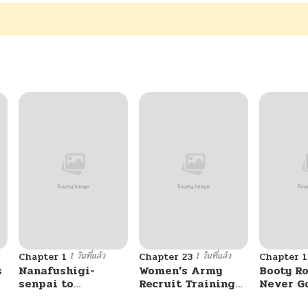
1 วันที่แล้ว
1 วันที่แล้ว
Chapter 1
Chapter 23
Chapter 
s
Nanafushigi-
Women’s Army
Booty Ro
senpai to
Recruit Training
Never G
Tetsujin-kun
Center
Without 