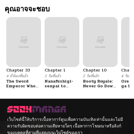
คุณอาจจะชอบ
Chapter 33
Chapter 1
Chapter 10
Chapt
4 ชั่วโมงที่แล้ว
2 วันที่แล้ว
2 วันที่แล้ว
4 วันที่แ
The Sword
Nanafushigi-
Booty Royale:
Ore S
Emperor Who
senpai to
Never Go Down
ga Se
Surpasses His
Tetsujin-kun
Without A
Omae
Previous Life
Fight!
Reijo
จักรพรรดิเทพดาบ
Tag 
ผงาดเหนือชาติภพ
Game
Kour
Itash
เว็บไซต์นี้ให้บริการเนื้อหาการ์ตูนเพื่อความบันเทิงเท่านั้นและไม่มี
ความรับผิดชอบต่อความเสียหายใดๆ เนื้อหาการโฆษณาหรือลิงก์
ของบุคคลที่สามที่แสดงบนเว็บไซต์ของเรา