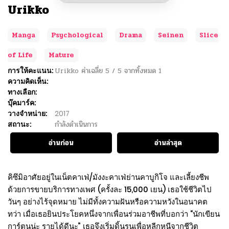
Urikko
Manga
Psychological
Drama
Seinen
Slice
of Life
Mature
การให้คะแนน:
Urikko
ค่าเฉลี่ย
5
/
5
จากทั้งหมด
1
ความคิดเห็น:
ทางเลือก:
บุ๊คมาร์ค:
วางจำหน่าย:
2017
สถานะ:
กำลังดำเนินการ
อ่านก่อน
อ่านล่าสุด
คิซึมิอาศัยอยู่ในเน็ตคาเฟ่/มังงะคาเฟ่ย่านคาบูกิโจ และเลี้ยงชีพ
ด้วยการขายบริการทางเพศ (ครั้งละ 15,000 เยน) เธอใช้ชีวิตไป
วันๆ อย่างไร้จุดหมาย ไม่มีทั้งความฝันหรือความหวังในอนาคต
ทว่า เมื่อเธอยินประโยคหนึ่งจากเพื่อนร่วมอาชีพที่บอกว่า “นักเขียน
การ์ตูนน่ะ รายได้ดีนะ” เธอจึงเริ่มดิ้นรนเพื่อหลีกหนีจากชีวิต