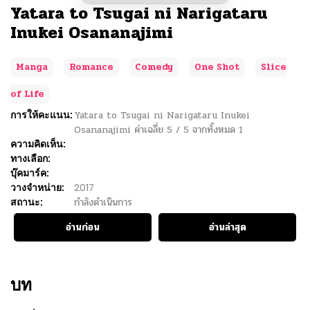
Yatara to Tsugai ni Narigataru
Inukei Osananajimi
Manga
Romance
Comedy
One Shot
Slice
of Life
การให้คะแนน:
Yatara to Tsugai ni Narigataru Inukei
Osananajimi
ค่าเฉลี่ย
5
/
5
จากทั้งหมด
1
ความคิดเห็น:
ทางเลือก:
บุ๊คมาร์ค:
วางจำหน่าย:
2017
สถานะ:
กำลังดำเนินการ
อ่านก่อน
อ่านล่าสุด
บท