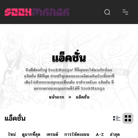
แอ็คชั่น
ยินดีต้อนรับสู่ SookManga! ที่นี่คุณจะได้พบกับมังงะ
แอ็คชั่น ที่ดีที่สุด อ่านฟรีทุกตอนและเพลิดเพลินกับเนื้อหาที่
เต็มไปด้วยความสนุกและตื่นเต้น มาสำรวจมังงะ แอ็คชั่น ที่
หลากหลายและคุณภาพดีได้ที่ SookManga
หน้าแรก
>
แอ็คชั่น
แอ็คชั่น
ใหม่
ดูมากที่สุด
เทรนด์
การให้คะแนน
A-Z
ล่าสุด