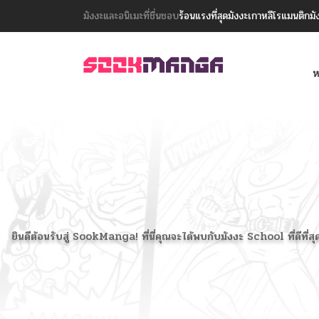
มังงะและอนิเมะที่ชื่นชอบ
ร้อนแรงที่สุด
มังงะเกาหลี
โรแมนติก
มั
ห
ยินดีต้อนรับสู่ SookManga! ที่นี่คุณจะได้พบกับมังงะ School ที่ดีท