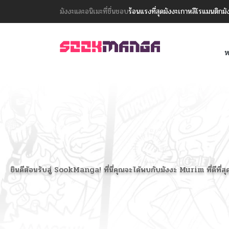
มังงะและอนิเมะที่ชื่นชอบ
ร้อนแรงที่สุด
มังงะเกาหลี
โรแมนติก
มั
ห
ยินดีต้อนรับสู่ SookManga! ที่นี่คุณจะได้พบกับมังงะ Murim ที่ดีท